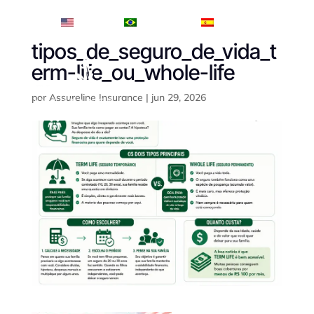
English
Português
Español
tipos_de_seguro_de_vida_t
erm-life_ou_whole-life
por
Assureline Insurance
|
jun 29, 2026