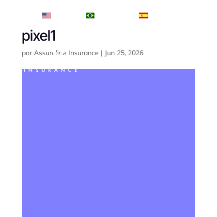
English
Português
Español
pixel1
por
Assureline Insurance
|
Jun 25, 2026