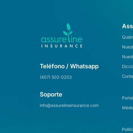
Ass
Quié
Nuest
Nuest
Teléfono / Whatsapp
Dicci
Conta
(407) 502-0203
Soporte
Porta
info@assurelineinsurance.com
Médic
Polít