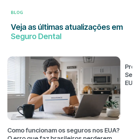
BLOG
Veja as últimas atualizações em
Seguro Dental
Prot
Segu
EUA
Como funcionam os seguros nos EUA?
O erro que faz brasileiros perderem