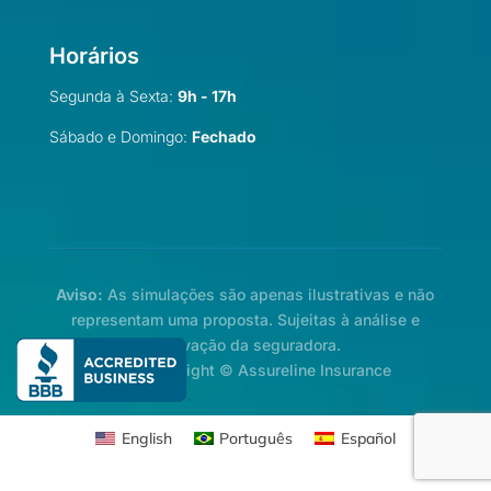
Horários
Segunda à Sexta:
9h - 17h
Sábado e Domingo:
Fechado
Aviso:
As simulações são apenas ilustrativas e não
representam uma proposta. Sujeitas à análise e
aprovação da seguradora.
2026 Copyright © Assureline Insurance
English
Português
Español