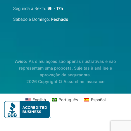
Segunda à Sexta:
9h - 17h
Sábado e Domingo:
Fechado
Aviso:
As simulações são apenas ilustrativas e não
representam uma proposta. Sujeitas à análise e
aprovação da seguradora.
2026 Copyright © Assureline Insurance
English
Português
Español