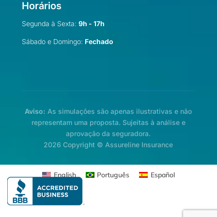
Horários
Segunda à Sexta:
9h - 17h
Sábado e Domingo:
Fechado
Aviso:
As simulações são apenas ilustrativas e não
representam uma proposta. Sujeitas à análise e
aprovação da seguradora.
2026 Copyright © Assureline Insurance
English
Português
Español