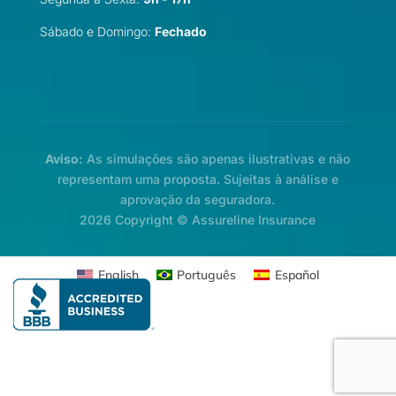
Sábado e Domingo:
Fechado
Aviso:
As simulações são apenas ilustrativas e não
representam uma proposta. Sujeitas à análise e
aprovação da seguradora.
2026 Copyright © Assureline Insurance
English
Português
Español