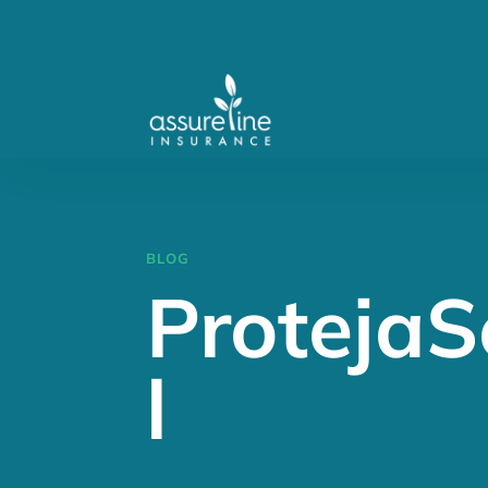
BLOG
Proteja
l