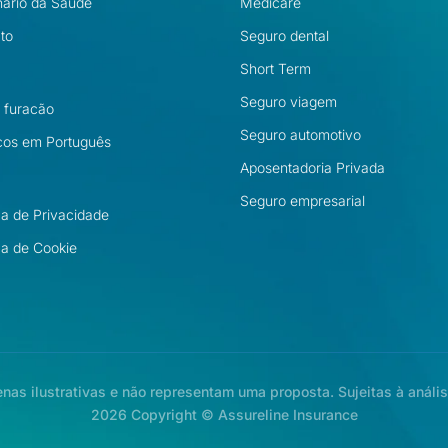
nário da Saúde
Medicare
to
Seguro dental
Short Term
Seguro viagem
l furacão
Seguro automotivo
cos em Português
Aposentadoria Privada
Seguro empresarial
ica de Privacidade
ica de Cookie
as ilustrativas e não representam uma proposta. Sujeitas à análi
2026 Copyright © Assureline Insurance