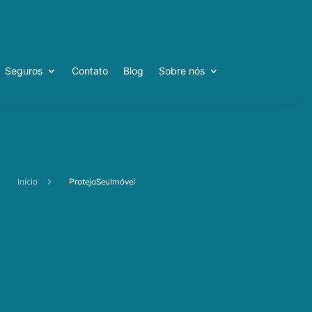
Seguros
Contato
Blog
Sobre nós
Seguros
Contato
Blog
Sobre nós
Início
5
ProtejaSeuImóvel