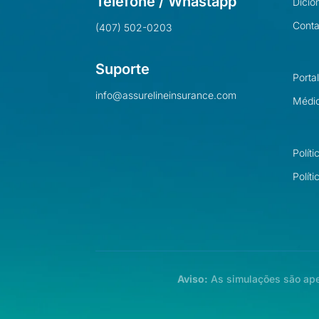
Telefone / Whastapp
Dicio
Conta
(407) 502-0203
Suporte
Porta
info@assurelineinsurance.com
Médi
Polít
Polít
Aviso:
As simulações são apen