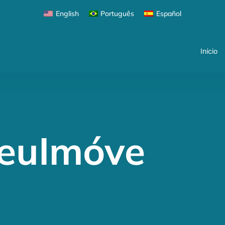
Início
English
Português
Español
Início
SeuImóve