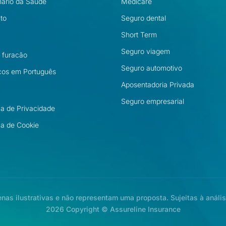
nário da Saúde
Medicare
to
Seguro dental
Short Term
Seguro viagem
l furacão
Seguro automotivo
cos em Português
Aposentadoria Privada
Seguro empresarial
ica de Privacidade
ica de Cookie
as ilustrativas e não representam uma proposta. Sujeitas à análi
2026 Copyright © Assureline Insurance