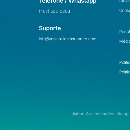
Telefone / Whastapp
Dicio
Conta
(407) 502-0203
Suporte
Porta
info@assurelineinsurance.com
Médi
Polít
Polít
Aviso:
As simulações são apen