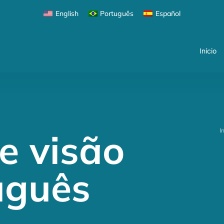
Início
English
Português
Español
Início
e visão
I
uguês