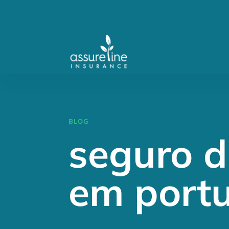
BLOG
seguro d
em port