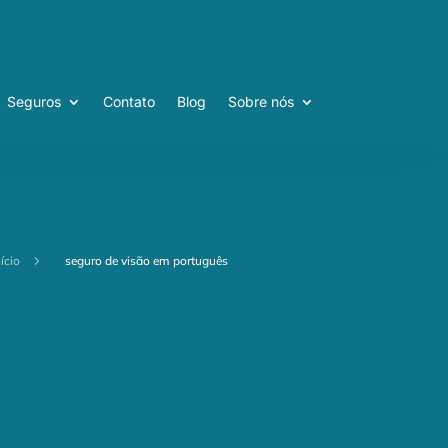
Seguros
Contato
Blog
Sobre nós
Seguros
Contato
Blog
Sobre nós
nício
5
seguro de visão em português