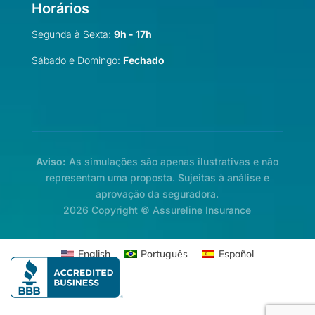
Horários
Segunda à Sexta:
9h - 17h
Sábado e Domingo:
Fechado
Aviso:
As simulações são apenas ilustrativas e não
representam uma proposta. Sujeitas à análise e
aprovação da seguradora.
2026 Copyright © Assureline Insurance
English
Português
Español