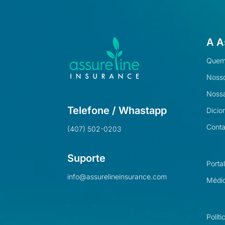
A A
Quem
Nosso
Nossa
Telefone / Whastapp
Dicio
Conta
(407) 502-0203
Suporte
Porta
info@assurelineinsurance.com
Médi
Polít