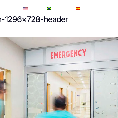
English
Português
Español
-1296×728-header
Início