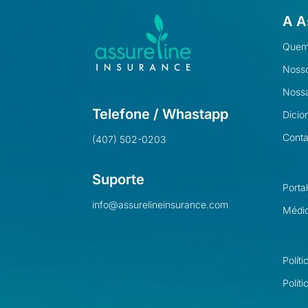
A A
Quem
Nosso
Nossa
Telefone / Whastapp
Dicio
Conta
(407) 502-0203
Suporte
Porta
info@assurelineinsurance.com
Médi
Polít
Polít