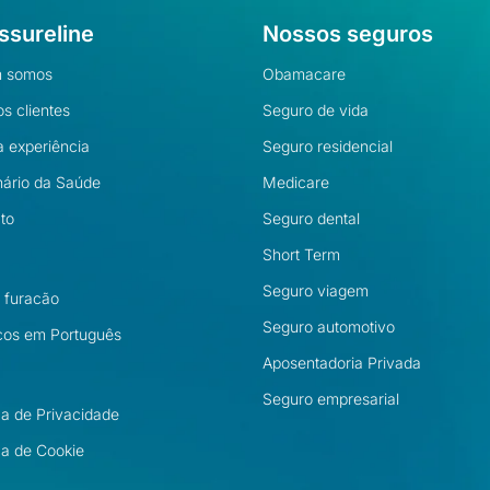
ssureline
Nossos seguros
 somos
Obamacare
s clientes
Seguro de vida
 experiência
Seguro residencial
nário da Saúde
Medicare
to
Seguro dental
Short Term
Seguro viagem
l furacão
Seguro automotivo
cos em Português
Aposentadoria Privada
Seguro empresarial
ica de Privacidade
ica de Cookie