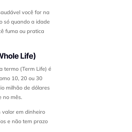
saudável você for na
so só quando a idade
cê fuma ou pratica
hole Life)
a termo (Term Life) é
como 10, 20 ou 30
io milhão de dólares
e no mês.
 valor em dinheiro
ios e não tem prazo