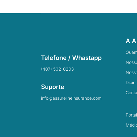
A A
Quem
Telefone / Whastapp
Nosso
(407) 502-0203
Nossa
Dicio
Suporte
Conta
info@assurelineinsurance.com
Porta
Médi