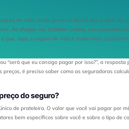
eguro de vida, muita gente no Brasil tem a ideia de 
icas. Ao chegar nos Estados Unidos, esse pensament
 que, aqui, o seguro de vida é muito mais acessível 
ou “será que eu consigo pagar por isso?”, a resposta
 preços, é preciso saber como as seguradoras calcul
 preço do seguro?
único de prateleira. O valor que você vai pagar por m
tores bem específicos sobre você e sobre o tipo de c