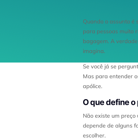
Quando o assunto é s
para pessoas muito r
bagagem. A verdade é
imagina.
Se você já se pergunt
Mas para entender os
apólice.
O que define o
Não existe um preço 
depende de alguns fa
escolher.