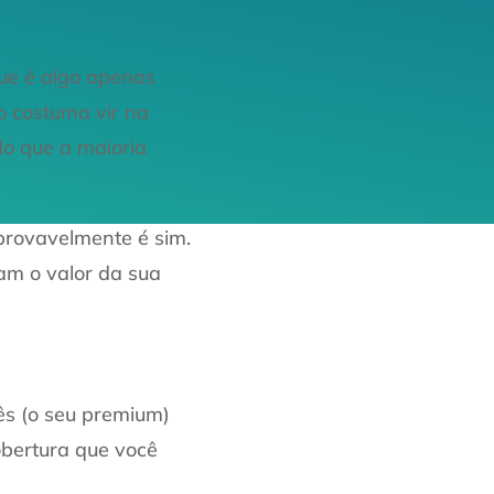
que é algo apenas
o costuma vir na
do que a maioria
 provavelmente é sim.
am o valor da sua
ês (o seu premium)
obertura que você