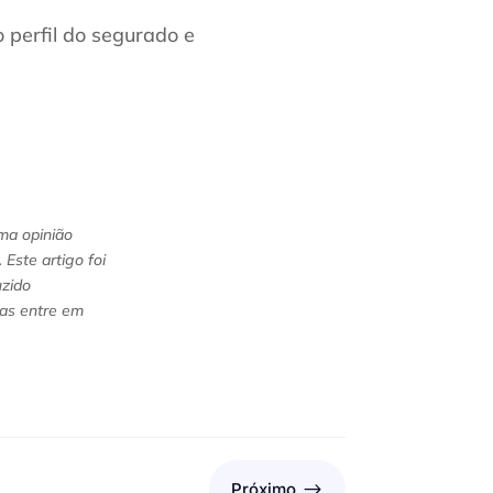
 perfil do segurado e
uma opinião
Este artigo foi
uzido
das entre em
$
Próximo