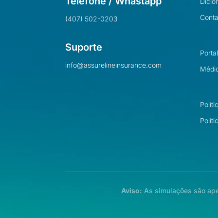
Telefone / Whastapp
Dicio
Conta
(407) 502-0203
Suporte
Porta
info@assurelineinsurance.com
Médi
Polít
Polít
Aviso:
As simulações são apen