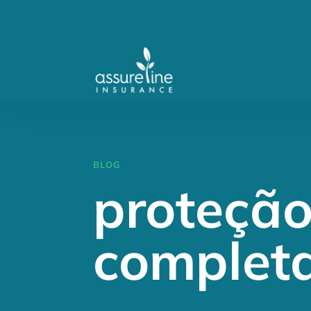
BLOG
proteçã
complet