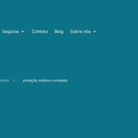
Seguros
Contato
Blog
Sobre nós
Seguros
Contato
Blog
Sobre nós
Início
5
proteção médica completa