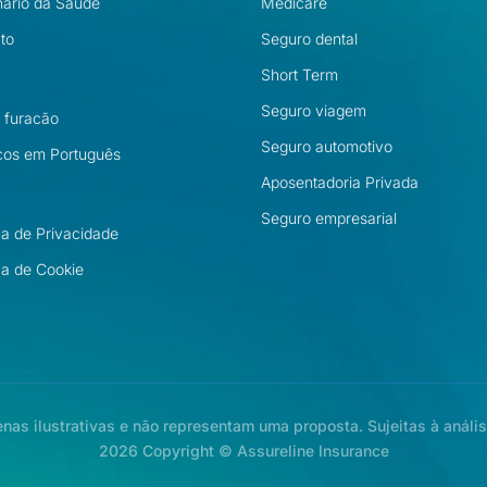
nário da Saúde
Medicare
to
Seguro dental
Short Term
Seguro viagem
l furacão
Seguro automotivo
cos em Português
Aposentadoria Privada
Seguro empresarial
ica de Privacidade
ica de Cookie
as ilustrativas e não representam uma proposta. Sujeitas à análi
2026 Copyright © Assureline Insurance