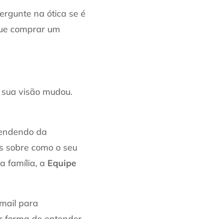
ergunte na ótica se é
 que comprar um
 sua visão mudou.
pendendo da
as sobre como o seu
a família, a
Equipe
mail para
or forma de entender