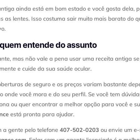
ntiga ainda está em bom estado e você gosta dela, p
as as lentes. Isso costuma sair muito mais barato do
vo.
quem entende do assunto
nte, mas não vale a pena usar uma receita antiga se
ente e cuide da sua saúde ocular.
berturas de seguro e os preços variam bastante de
o onde você mora e do seu perfil. Se você tem dúvid
iona ou quer encontrar a melhor opção para você e su
ance
está pronta para ajudar.
 a gente pelo telefone
407-502-0203
ou envie um e-
rance.com
. Falar com um agente licenciado é a melh