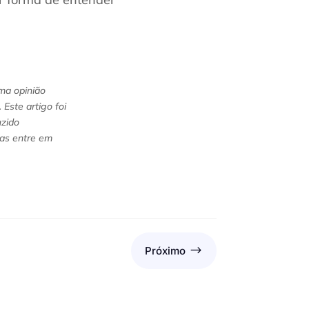
uma opinião
Este artigo foi
uzido
das entre em
$
Próximo