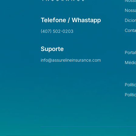
Nosso
Nossa
Telefone / Whastapp
Dicio
Conta
(407) 502-0203
Suporte
Porta
info@assurelineinsurance.com
Médi
Polít
Polít