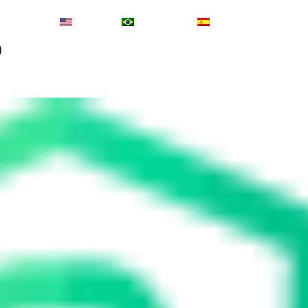
English
Português
Español
O
Início