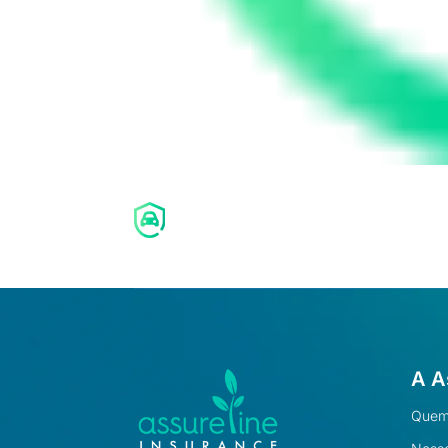
A A
Quem