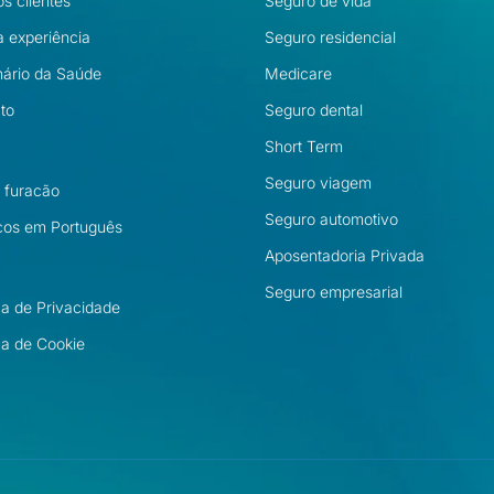
s clientes
Seguro de vida
 experiência
Seguro residencial
nário da Saúde
Medicare
to
Seguro dental
Short Term
Seguro viagem
l furacão
Seguro automotivo
cos em Português
Aposentadoria Privada
Seguro empresarial
ica de Privacidade
ica de Cookie